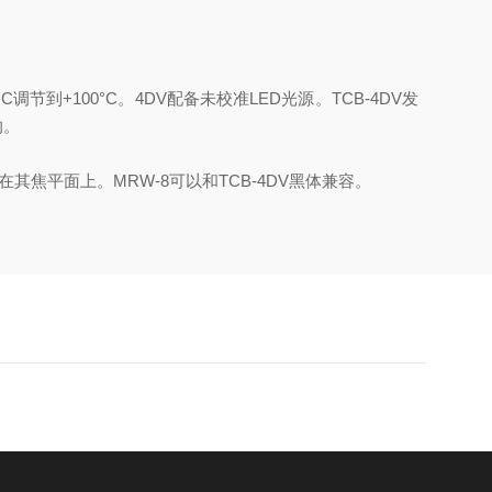
°
C
调节到
+100
°
C
。
4DV
配备未校准
LED
光源。
TCB-4DV
发
的。
在其焦平面上。
MRW-8
可以和
TCB-4DV
黑体兼容。