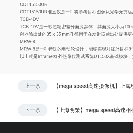
CDT15150UR
CDT15150UR
准直仪是一种将参考目标图像从光学无穷远
TCB-4DV
TCB-4DV
是一款超精密差分面源黑体，其面源大小为
100
射器输出处的
35 x 35 mm
孔径用于在发射器输出处提供更
MRW-8
MRW-8
是一种特殊的电动轮设计，能够实现对红外目标
8
以上就是
Inframet
红外热像仪测试系统
DT150X
基础模块，
上一条
【mega speed高速摄像机】
下一条
【上海明策】mega speed高