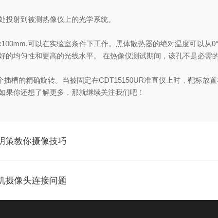
处投射到被测热像仪上的光学系统。
x100mm,
可以在实验室条件下工作。黑体散热器的绝对温度可以从
0
好的均匀性和更高的光线水平。 在热像仪测试期间，该孔不是必需
个插槽的精确旋转。当被固定在
CDT15150UR
准直仪上时，靶标放置
如果你还想了解更多，那就继续关注我们吧！
上海明策教你摄像技巧
速相机摄像头连接问题