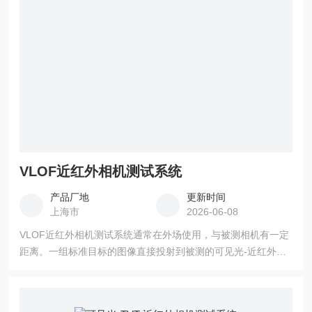
VLOF近红外相机测试系统
产品厂地
更新时间
上海市
2026-06-08
VLOF近红外相机测试系统通常在外场使用，与被测相机有一定
距离。一组标准目标的图像直接投射到被测的可见光-近红外相
机，然后被测试的可见光-近红外相机生成带有畸变的图像，通
过分析采集到的图像从而分析计算出相应的性能参数。LOF测
试系统适用于短程/中程相机，测试的重要参数包括分辨率、最