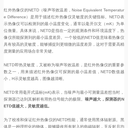
红外热像仪的NETD（噪声等效温差，Noise Equivalent Temperatur
e Difference）是用于描述红外热像仪灵敏度的关键指标。NETD表
示热像仪可以检测到的最小温度变化，通常以毫开尔文（mK）为单
位衡量。具体来说，NETD是指在一定的观测条件和环境温度下，热
像仪所能探测到的最小温度差异。一个较低的NETD值意味着热像仪
具有较高的灵敏度，能够捕捉到更细微的温度差异，这对于需要高精
度测量的应用场合非常关键。
NETD即热灵敏度，又被称为噪声等效温差，是红外热像仪的重要参
数之一，用来描述红外热像仪可探测的最小温差值，NETD数值越
小，H示灵敏度越高，图像越清晰。
NETD常用毫开式温标(mK)表示，当噪声与最小可测量温差想当时，
探测器已达到其解析有用热信号能力的极限。
噪声越大，探测器的N
ETD值越大，灵敏度越低。
为了校准和保证红外热像仪的NETD性能，通常使用黑体辐射源。黑
体是一种理想化的物体，能够吸收所有射入的电磁辐射，无反射且均