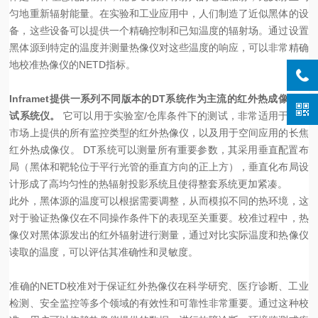
匀地重新辐射能量。在实验和工业应用中，人们制造了近似黑体的设
备，这些设备可以提供一个精确控制和已知温度的辐射场。通过设置
黑体源到特定的温度并测量热像仪对这些温度的响应，可以非常精确
地校准热像仪的NETD指标。
Inframet提供一系列不同版本的DT系统作为主流的红外热成像仪测
试系统仪。
它可以用于实验室/仓库条件下的测试，非常适用于国际
市场上提供的所有监控类型的红外热像仪，以及用于空间应用的长焦
红外热成像仪。 DT系统可以测量所有重要参数，其采用垂直配置布
局（黑体和靶轮位于平行光管的垂直方向的正上方），垂直化布局设
计形成了高均匀性的热辐射投影系统且使得整套系统更加紧凑。
此外，黑体源的温度可以根据需要调整，从而模拟不同的热环境，这
对于验证热像仪在不同操作条件下的表现至关重要。校准过程中，热
像仪对黑体源发出的红外辐射进行测量，通过对比实际温度和热像仪
读取的温度，可以评估其准确性和灵敏度。
准确的NETD校准对于保证红外热像仪在科学研究、医疗诊断、工业
检测、安全监控等多个领域的有效性和可靠性非常重要。通过这种校