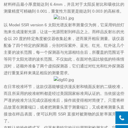
材料样品最小厚度能达到 6.4mm，并且对于太阳反射比和吸收比的
测量精度可精确到 0.001，重复性方面更是能达到 0.003 的高标准。
以 Model SSR version 6 太阳光谱反射率测量仪为例，它采用钨丝灯
泡来生成漫射光源，让这一光源照射到样品之上。而样品反射出的光
会以 20 度的特定角度被仪器收集起来，进而展开相应测量。该仪器
配备了四个特定的探测器，分别对应紫外、蓝光、红光、红外这几个
主要的波长范围，每一个探测器与光源相结合后，所覆盖的范围近乎
等同于太阳光谱的波长范围。不仅如此，在面对色温比较低的特殊情
况时，还额外准备了两个虚拟探测器，它们通过对红光和红外探测器
进行重复采样来满足相应的测量需求。
在日常校准环节，这款仪器能够提供漫反射和镜面反射的二级校准，
而且所采用的校准材料都是经过美国国家标准局认证的。当依据这些
严谨的校准方法完成仪器校准后，操作就变得相对简便了。只需将样
品放置在测量端口，或者把测量头置于测量端口，又或者将测量头直
接放在样品表面，便可以利用 SSR 直接对被测物的反射率展开测量
了。
在默认的操作模式下，仪器有着特定的运行周期和检测方式。它以每