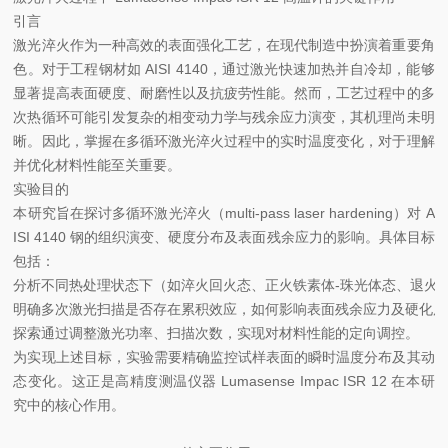
引言
激光淬火作为一种高效的表面强化工艺，在现代制造中扮演着重要角
色。对于工程钢材如 AISI 4140，通过激光快速加热并自冷却，能够
显著提高表面硬度、耐磨性以及抗疲劳性能。然而，工艺过程中的多
次热循环可能引发复杂的相变动力学与残余应力演变，其机理尚未明
晰。因此，掌握在多循环激光淬火过程中的实时温度变化，对于理解
并优化材料性能至关重要。
实验目的
本研究旨在探讨多循环激光淬火（multi-pass laser hardening）对 A
ISI 4140 钢的组织演变、硬度分布及表面残余应力的影响。具体目标
包括：
分析不同热处理状态下（如淬火回火态、正火铁素体-珠光体态、退火
明确多次激光扫描是否存在累积效应，如何影响表面残余应力及硬化层
探索通过调整激光功率、扫描次数，实现对材料性能的定向调控。
为实现上述目标，实验需要精确监控试样表面的瞬时温度分布及其动
态变化。这正是高精度测温仪器 Lumasense Impac ISR 12 在本研
究中的核心作用。