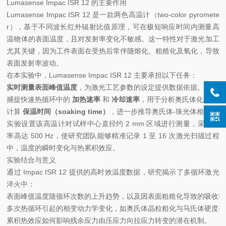
Lumasense Impac ISR 12 的主要作用
Lumasense Impac ISR 12 是一款两色高温计（two-color pyromete
r），基于不同波长红外辐射比值原理，可在极短响应时间内测量高
温物体的表面温度，且对发射率变化不敏感。这一特性对于激光加工
尤其关键，因为工件表面在受热后常伴随熔化、粗糙化及氧化，导致
表面发射率波动。
在本实验中，Lumasense Impac ISR 12 主要承担以下任务：
实时测量表面峰值温度
，为激光工艺参数的设定提供数据依据。
捕捉快速热循环中的
加热速率
和
冷却速率
，用于分析奥氏体化及马氏
计算
保温时间（soaking time）
，进一步推导奥氏体-珠光体相变的积
实验设置该高温计对试样中心直径约 2 mm 区域进行测量，采样频
率高达 500 Hz，使研究团队能够精准记录 1 至 16 次激光扫描过程
中，温度的瞬时变化与热累积效应。
实验结合与意义
通过 Impac ISR 12 提供的高时效温度数据，研究揭示了多循环激光
淬火中：
表面峰值温度随循环次数的上升趋势，以及因表面粗糙化导致的吸收率
多次热循环引起的相变动力学变化，如奥氏体晶粒粗化与马氏体硬度变
累积热效应如何影响残余应力由压应力向拉应力转变的潜在机制。