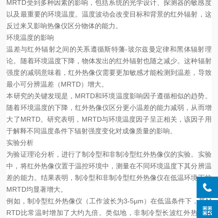
MRTD受到多种因素的影响，包括系统的光学设计、探测器的敏感度
以及最重要的环境温度。温度波动会改变目标和背景的红外辐射，这
反过来又影响热像仪区分物体的能力。
环境温度的影响
温差与红外辐射之间的关系遵循斯特藩-玻尔兹曼定律和黑体辐射理
论。随着环境温度下降，物体发出的红外辐射也随之减少。这种辐射
强度的减弱意味着，红外热像仪需要更加敏感才能检测到温差，导致
最小可分辨温差（MRTD）增大。
本研究的关键发现是，MRTD和环境温度影响因子遵循相似的趋势。
随着环境温度的下降，红外热像仪区分更小温差的能力减弱，从而增
大了MRTD。研究表明，MRTD与环境温度因子呈正相关，该因子用
于解释不同温度条件下辐射强度变化对成像质量的影响。
实验分析
为验证理论分析，进行了制冷型和非制冷型红外热像仪的实验。实验
中，将红外热像仪置于温控环境中，测量在不同环境温度下其分辨温
差的能力。结果表明，制冷型和非制冷型红外热像仪在低温环境下的
MRTD均显著增大。
例如，制冷型红外热像仪（工作波长为3-5µm）在低温条件下，其M
RTD比常温时增加了大约九倍。类似地，非制冷型长波红外热像仪