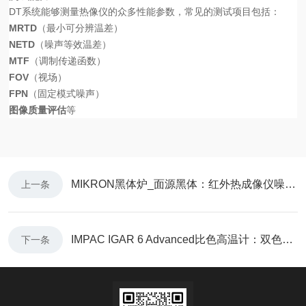
DT系统能够测量热像仪的众多性能参数，常见的测试项目包括：
MRTD
（最小可分辨温差）
NETD
（噪声等效温差）
MTF
（调制传递函数）
FOV
（视场）
FPN
（固定模式噪声）
图像质量评估
等
MIKRON黑体炉_面源黑体：红外热成像仪噪声等效温差NETD测试
上一条
IMPAC IGAR 6 Advanced比色高温计：双色（比色）测温
下一条