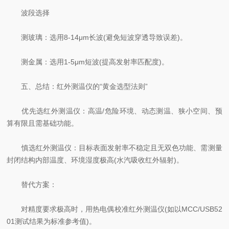
波段选择
测玻璃：选用8-14μm长波(避免短波穿透导致误差)。
测金属：选用1-5μm短波(提高发射率匹配度)。
五、总结：红外测温仪的“黄金选型法则”
优先选红外测温仪：高温/危险环境、动态测温、狭小空间、预
算有限且需基础功能。
慎选红外测温仪：目标表面发射率不稳定且无双色功能、需测量
封闭结构内部温度、环境湿度极高(水汽吸收红外辐射)。
替代方案：
对精度要求极高时，用热电偶校准红外测温仪(如以MCC/USB52
01测试结果为标准参考值)。