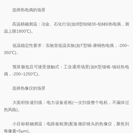
选择热电偶的场景
高温精确测温：冶金、石化行业(如B型铂铑30-铂铑6热电偶，测
温上限1800℃)。
低温稳定性要求：实验室低温实验(如T型铜-康铜热电偶，-200~
350℃)。
预算极低且可接受接触式：工业通用场景(如K型镍铬-镍硅热电
偶，-200~1250℃)。
选择热像仪的场景
大面积快速扫描：电力设备巡检(一次扫描整个电机，不漏掉过
热风险)。
小目标精确测温：电路板检测(配备微距镜头的热像仪，聚焦到
每像素<5μm)。