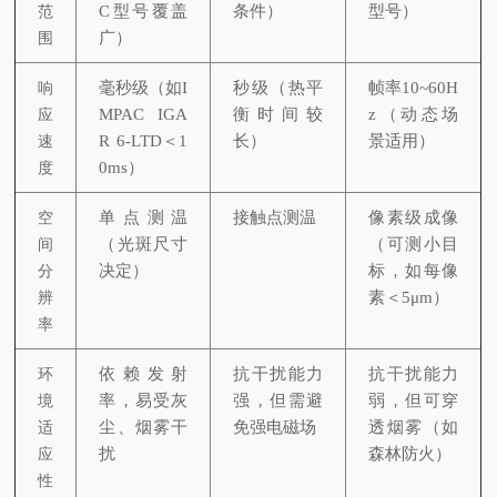
范
C型号覆盖
条件）
型号）
围
广）
响
毫秒级（如I
秒级（热平
帧率10~60H
应
MPAC IGA
衡时间较
z（动态场
速
R 6-LTD＜1
长）
景适用）
度
0ms）
空
单点测温
接触点测温
像素级成像
间
（光斑尺寸
（可测小目
分
决定）
标，如每像
辨
素＜5μm）
率
环
依赖发射
抗干扰能力
抗干扰能力
境
率，易受灰
强，但需避
弱，但可穿
适
尘、烟雾干
免强电磁场
透烟雾（如
应
扰
森林防火）
性