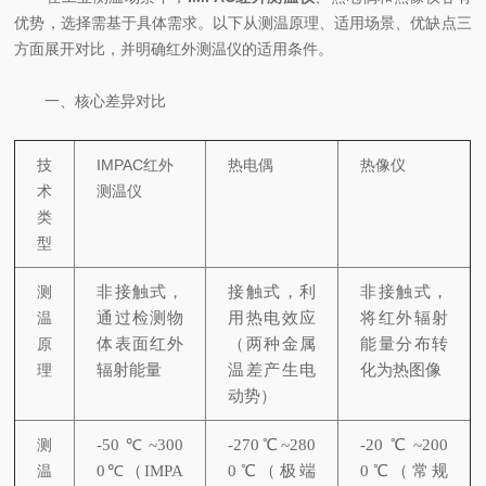
优势，选择需基于具体需求。以下从测温原理、适用场景、优缺点三
方面展开对比，并明确红外测温仪的适用条件。
一、核心差异对比
技
IMPAC红外
热电偶
热像仪
术
测温仪
类
型
测
非接触式，
接触式，利
非接触式，
温
通过检测物
用热电效应
将红外辐射
原
体表面红外
（两种金属
能量分布转
理
辐射能量
温差产生电
化为热图像
动势）
测
-50℃~300
-270℃~280
-20℃~200
温
0℃（IMPA
0℃（极端
0℃（常规