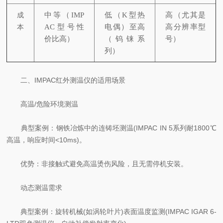
成
中等（IMP
低（K型热
高（尤其是
本
AC型号性
电偶）至高
高分辨率型
价比高）
（钨铼系
号）
列）
二、IMPAC红外测温仪的适用场景
高温/危险环境测温
典型案例：钢铁冶炼中的连铸坯测温(IMPAC IN 5系列耐1800℃
高温，响应时间<10ms)。
优势：非接触式避免高温烫伤风险，且无需停机安装。
动态测温需求
典型案例：旋转机械(如涡轮叶片)表面温度监测(IMPAC IGAR 6-