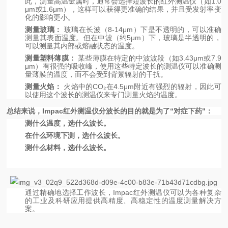
此，测量高温金属时，通常会选择短波长的红外测温仪（如1.0
μm或1.6μm），这样可以获得更准确的结果，并且受发射率变
化的影响更小。
测量玻璃：
玻璃在长波（8-14μm）下是不透明的，可以准确
测量其表面温度。但在中波（约5μm）下，玻璃是半透明的，
可以测量其内部或熔融状态的温度。
测量塑料薄膜：
某些薄膜在特定的中波波段（如3.43μm或7.9
μm）有很强的吸收峰，使用这些特定波长的测温仪可以准确测
量薄膜的温度，而不会受到背景辐射的干扰。
测量火焰：
火焰中的CO₂在4.5μm附近有强烈的辐射，因此可
以使用这个波长的测温仪来专门测量火焰的温度。
总结来说，Impac红外测温仪分波长的目的就是为了“对症下药"：
测什么温度，选什么波长。
在什么环境下测，选什么波长。
测什么材料，选什么波长。
通过精确地选择工作波长，Impac红外测温仪可以为各种复杂
的工业及科研应用提供高精度、高稳定性的温度测量解决方
案。