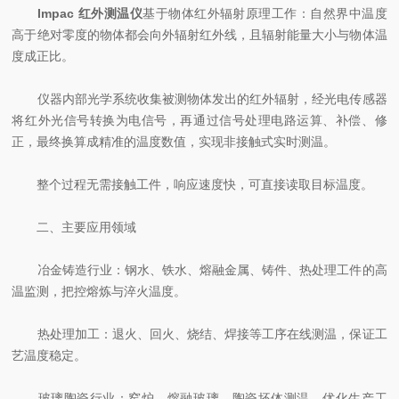
Impac 红外测温仪
基于物体红外辐射原理工作：自然界中温度
高于绝对零度的物体都会向外辐射红外线，且辐射能量大小与物体温
度成正比。
仪器内部光学系统收集被测物体发出的红外辐射，经光电传感器
将红外光信号转换为电信号，再通过信号处理电路运算、补偿、修
正，最终换算成精准的温度数值，实现非接触式实时测温。
整个过程无需接触工件，响应速度快，可直接读取目标温度。
二、主要应用领域
冶金铸造行业：钢水、铁水、熔融金属、铸件、热处理工件的高
温监测，把控熔炼与淬火温度。
热处理加工：退火、回火、烧结、焊接等工序在线测温，保证工
艺温度稳定。
玻璃陶瓷行业：窑炉、熔融玻璃、陶瓷坯体测温，优化生产工