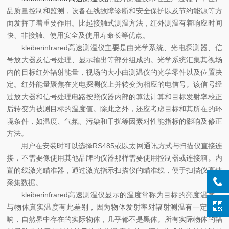
品质量控制和监测，设备在线故障诊断和安全保护以及节约能源等方
面发挥了着重要作用。比起接触式测温方法，红外测温有着响应时间
快、非接触、使用安全及使用寿命长等优点。
kleiberinfrared高速测温仪主要是由光学系统、光电探测器、信
号放大器及信号处理、显示输出等部分组成的。光学系统汇集其视场
内的目标红外辐射能量，视场的大小由测温仪的光学零件以及位置决
定。红外能量聚焦在光电探测仪上并转变为相应的电信号。该信号经
过放大器和信号处理电路按照仪器内部的算法计算和目标发射率校正
后转变为被测目标的温度值。除此之外，还应考虑目标和其所在的环
境条件，如温度、气氛、污染和干扰等因素对性能指标的影响及修正
方法。
用户在安装时可以选择RS485或以太网通讯方式与扫描仪直接连
接，不需要像使用其他品牌的仪器那样需要使用控制器或连接箱。内
置的线激光瞄准器，通过激光指示扫描仪的瞄准线，便于扫描仪高速
采集数据。
kleiberinfrared高速测温仪显示的温度常称为目标的亮度温度，
与物体真实温度有此差别，因为物体发射率对辐射测温有一定的影
响，自然界中存在的实际物体，几乎都不是黑体。所有实际物体的辐