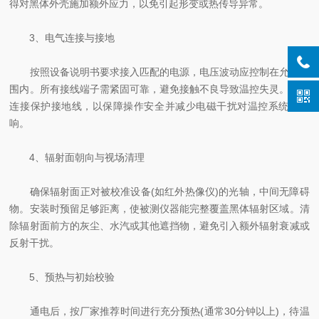
得对黑体外壳施加额外应力，以免引起形变或热传导异常。
3、电气连接与接地
按照设备说明书要求接入匹配的电源，电压波动应控制在允许范
围内。所有接线端子需紧固可靠，避免接触不良导致温控失灵。必须
连接保护接地线，以保障操作安全并减少电磁干扰对温控系统的影
响。
4、辐射面朝向与视场清理
确保辐射面正对被校准设备(如红外热像仪)的光轴，中间无障碍
物。安装时预留足够距离，使被测仪器能完整覆盖黑体辐射区域。清
除辐射面前方的灰尘、水汽或其他遮挡物，避免引入额外辐射衰减或
反射干扰。
5、预热与初始校验
通电后，按厂家推荐时间进行充分预热(通常30分钟以上)，待温