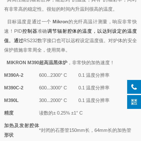
有非常高的稳定性。很短的时间内升温到很高的温度。
目标温度是通过一个
Mikron
的光纤高温计测量，响应非常快
速！
PID
控制器
准确
调节辐射腔体的温度，以达到设定的温度
值。通过
RS232
数字接口也可以远程设定温度值。对炉体的安全
保护措施非常周全，使用简单。
MIKRON M390超高温黑体炉
，非常快的加热速度！
M390A-2
600...2300° C 0.1
温度分辨率
M390C-2
600...3000° C 0.1
温度分辨率
M390L
300...2000° C 0.1
温度分辨率
精度
读数的
± 0.25% ±1° C
加热及发射腔体
*封闭的石墨管
150mm
长，
64mm
长的加热管
形状