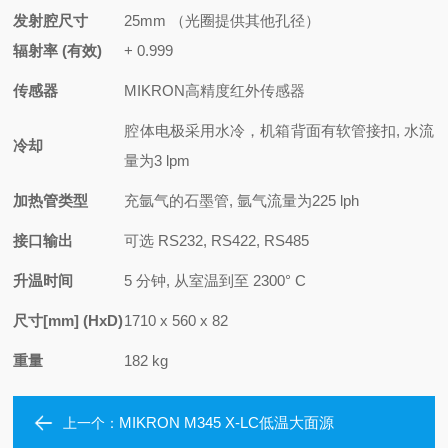
发射腔尺寸
25mm （光圈提供其他孔径）
辐射率
(
有效
)
+ 0.999
传感器
MIKRON
高精度红外传感器
腔体电极采用水冷，
机箱背面有软管接扣
, 水流
冷却
量为3 lpm
加热管类型
充氩气的石墨管
, 氩气流量为225 lph
接口输出
可选
RS232, RS422, RS485
升温时间
5
分钟
,
从室温到至
2300° C
尺寸
[mm] (HxD)
1710 x 560 x 82
重量
182 kg
MIKRON M345 X-LC低温大面源
上一个：