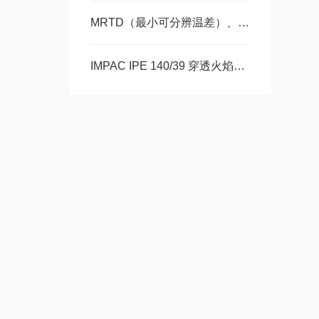
MRTD（最小可分辨温差）、MDTD（最小可探测温差）? 热像仪测试系统推荐
IMPAC IPE 140/39 穿透火焰测温仪：非接触式高精度温度测量解决方案