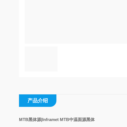
产品介绍
MTB黑体源|Inframet MTB中温面源黑体