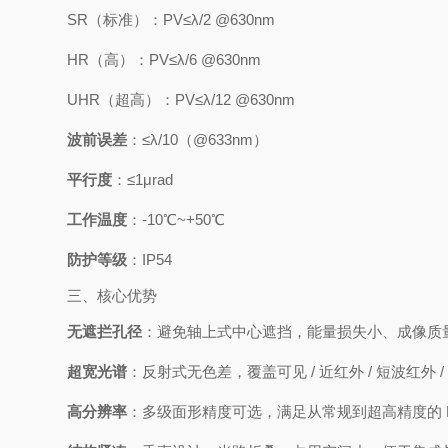
SR（标准）：PV≤λ/2 @630nm
HR（高）：PV≤λ/6 @630nm
UHR（超高）：PV≤λ/12 @630nm
波前误差
：≤λ/10（@633nm）
平行度
：≤1μrad
工作温度
：-10℃~+50℃
防护等级
：IP54
三、核心优势
无遮拦孔径
：避免轴上式中心遮挡，能量损失小、成像质
超宽光谱
：反射式无色差，覆盖可见 / 近红外 / 短波红外 
高分辨率
：多级面形精度可选，满足从常规到超高精度的 