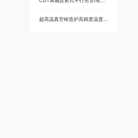
CDT离轴反射式平行光管/准直仪的典型应用
超高温真空铸造炉高精度温度测量装置：IMPAC IGA 140红外测温仪