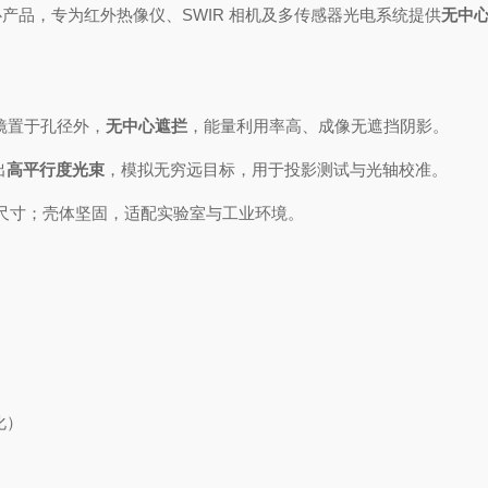
et 核心产品，专为红外热像仪、SWIR 相机及多传感器光电系统提供
无中
镜置于孔径外，
无中心遮拦
，能量利用率高、成像无遮挡阴影。
出
高平行度光束
，模拟无穷远目标，用于投影测试与光轴校准。
尺寸；壳体坚固，适配实验室与工业环境。
化）