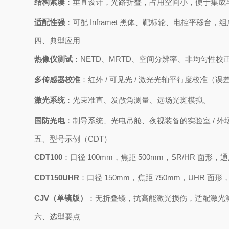
结构紧凑
：垂直设计，光路折叠，占用空间小，便于集成
适配性强
：可配 Inframet 黑体、靶标轮、电控平移台
四、典型应用
热像仪测试
：NETD、MRTD、空间分辨率、非均匀性校
多传感器校准
：红外 / 可见光 / 激光光轴平行度校准（误差≤
激光系统
：光束准直、发散角测量、远场光斑模拟。
国防光电
：制导系统、光电吊舱、夜视装备的实验室 / 外
五、型号示例（CDT）
CDT100
：口径 100mm，焦距 500mm，SR/HR 面形，
CDT150UHR
：口径 150mm，焦距 750mm，UHR 面
CJV（单镜版）
：无折叠镜，抗高能激光损伤，适配激光
六、选型要点