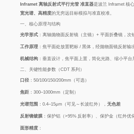
Inframet 离轴反射式平行光管 准直器
是波兰 Infram
宽光谱、高精度
的无穷远目标模拟与准直校准。
一、核心原理与结构
光学形式
：离轴抛物面反射镜（主镜）+ 平面折叠镜，次
工作原理
：焦平面处放置靶标 / 黑体，经抛物面镜反射输
机械结构
：垂直设计，焦平面上置，简化光路、缩小平台
二、关键性能参数（CDT 系列）
口径
：50/100/150/200mm（可选）
焦距
：300–1000mm（定制）
光谱范围
：0.4–15μm（可见～长波红外），
无色差
反射镜镀膜
：保护铝（>95% 反射率）、保护金（红外优
面形精度
：