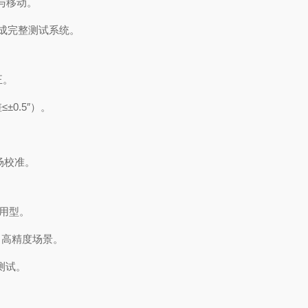
与移动。
，组成完整测试系统。
正。
±0.5″）。
场校准。
通用型。
形，高精度场景。
测试。