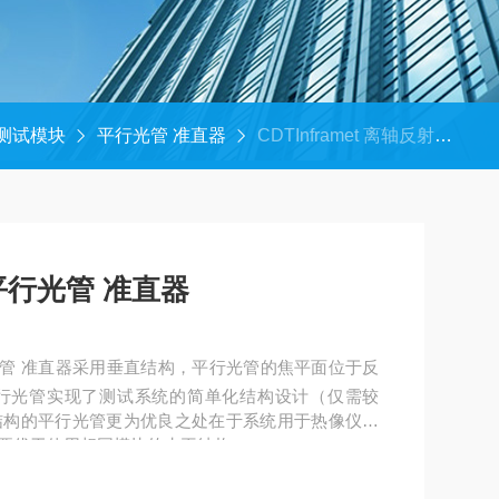
et测试模块
平行光管 准直器
CDTInframet 离轴反射式平行光管 准直器
式平行光管 准直器
式平行光管 准直器采用垂直结构，平行光管的焦平面位于反
行光管实现了测试系统的简单化结构设计（仅需较
结构的平行光管更为优良之处在于系统用于热像仪的
要优于使用相同模块的水平结构。