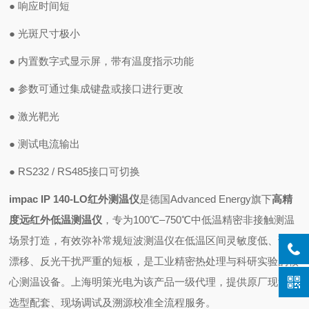
●
响应时间短
●
光斑尺寸极小
●
内置数字式显示屏，带有温度指示功能
●
参数可通过集成键盘或接口进行更改
●
激光靶光
●
测试电流输出
●
RS232 / RS485
接口可切换
impac IP 140-LO红外测温仪
是德国Advanced Energy旗下
高精
度远红外低温测温仪
，专为100℃–750℃中低温精密非接触测温
场景打造，有效弥补常规短波测温仪在低温区间灵敏度低、读数
漂移、反光干扰严重的短板，是工业精密热处理与科研实验的核
心测温设备。上海明策光电为该产品一级代理，提供原厂现货、
选型配套、现场调试及溯源校准全流程服务。