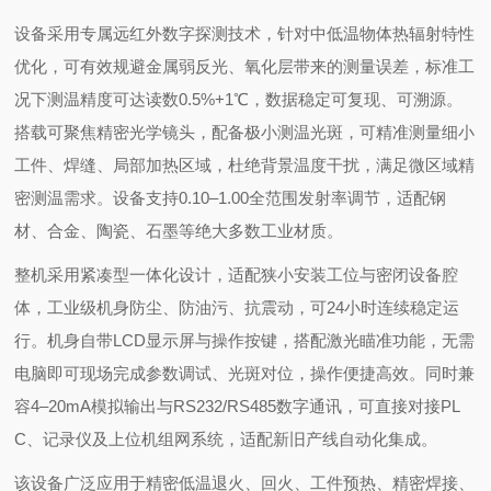
设备采用专属远红外数字探测技术，针对中低温物体热辐射特性
优化，可有效规避金属弱反光、氧化层带来的测量误差，标准工
况下测温精度可达读数0.5%+1℃，数据稳定可复现、可溯源。
搭载可聚焦精密光学镜头，配备极小测温光斑，可精准测量细小
工件、焊缝、局部加热区域，杜绝背景温度干扰，满足微区域精
密测温需求。设备支持0.10–1.00全范围发射率调节，适配钢
材、合金、陶瓷、石墨等绝大多数工业材质。
整机采用紧凑型一体化设计，适配狭小安装工位与密闭设备腔
体，工业级机身防尘、防油污、抗震动，可24小时连续稳定运
行。机身自带LCD显示屏与操作按键，搭配激光瞄准功能，无需
电脑即可现场完成参数调试、光斑对位，操作便捷高效。同时兼
容4–20mA模拟输出与RS232/RS485数字通讯，可直接对接PL
C、记录仪及上位机组网系统，适配新旧产线自动化集成。
该设备广泛应用于精密低温退火、回火、工件预热、精密焊接、