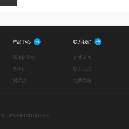
产品中心
联系我们
高速摄像机
在线留言
黑体炉
联系方式
测温仪
地图导航
红外标准源
红外热像仪
DS半球发射率测量仪
号：沪ICP备11011516号-5
inframet测试模块