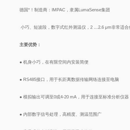
德国*！制造商
：
IMPAC，隶属
LumaSense
集团
小巧、短波段，数字式红外测温仪，
2 …2.6 μm
非常适合
主要优势：
●
机身小巧，在有限空间内安装简便
● RS485
接口，用于长距离数据传输网络连接至电脑
●
模拟输出可调至
0
或
4-20 mA
，用于连接至标准分析仪器
●
内部数字信号处理，高精度、测温范围广