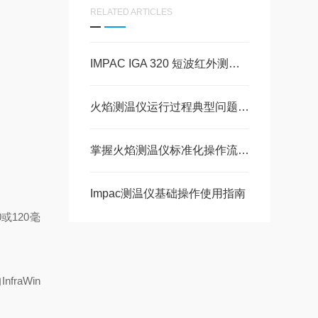
RELATED ARTICLES
IMPAC IGA 320 短波红外测温仪在石墨与陶瓷高温测量中的应用
火焰测温仪运行过程典型问题及规范化解决对策
掌握火焰测温仪标准化操作流程保障测温数据真实有效
Impac测温仪基础操作使用指南
0
或
120
毫
的
InfraWin