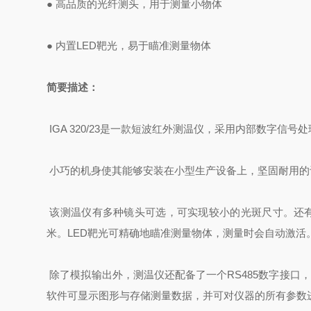
●
高品质的光纤测头，用于测量小物体
●
内置
LED
靶光，易于瞄准测量物体
简要描述：
IGA 320/23
是一款短波红外测温仪，采用内部数字信号处
小巧的机身使其能够安装在小型生产设备上，坚固耐用的
该测温仪有多种镜头可选，可实现较小的光斑尺寸。还
米。
LED
靶光可精确地瞄准测量物体，测量时会自动激活
除了模拟输出外，测温仪还配备了一个
RS485
数字接口，
软件可显示图形与存储测量数据，并可对仪器的所有参数