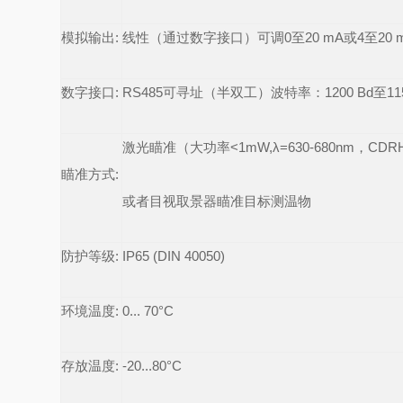
模拟输出
:
线性（通过数字接口）可调
0
至
20 mA
或
4
至
20 
数字接口
:
RS485
可寻址（半双工）波特率：
1200 Bd
至
11
激光瞄准（大功率
<1mW,
λ
=630-680nm
，
CDR
瞄准方式
:
或者目视取景器瞄准目标测温物
防护等级
:
IP65 (DIN 40050)
环境温度
:
0... 70°C
存放温度
:
-20...80°C