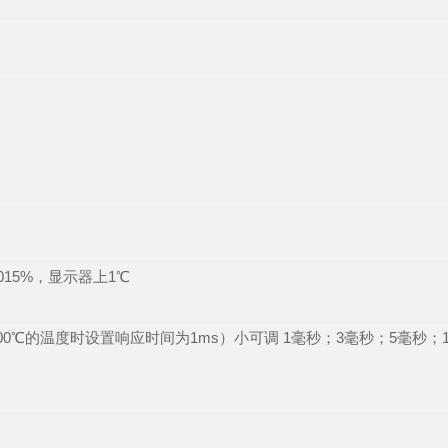
015%
，显示器上
1
℃
00
℃的温度时设置响应时间为
1ms
）小可调
1
毫秒；
3
毫秒；
5
毫秒；