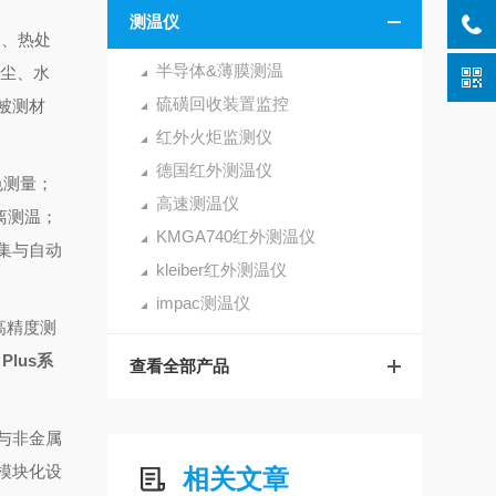
测温仪
金、热处
半导体&薄膜测温
粉尘、水
硫磺回收装置监控
被测材
红外火炬监测仪
德国红外测温仪
双色测量；
高速测温仪
离测温；
KMGA740红外测温仪
采集与自动
kleiber红外测温仪
impac测温仪
高精度测
 Plus系
查看全部产品
与非金属
模块化设
相关文章