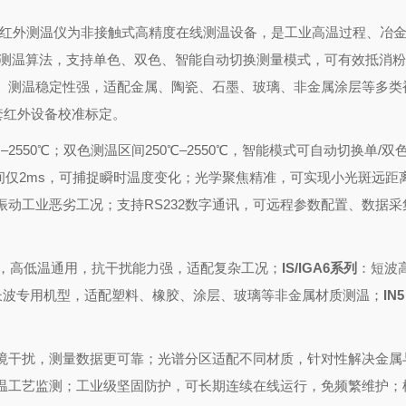
asense）工业红外测温仪为非接触式高精度在线测温设备，是工业高温过程、冶
能测温算法，支持单色、双色、智能自动切换测量模式，可有效抵消
、测温稳定性强，适配金属、陶瓷、石墨、玻璃、非金属涂层等多类
整套红外设备校准标定。
0℃–2550℃；双色测温区间250℃–2550℃，智能模式可自动切换单/
时间仅2ms，可捕捉瞬时温度变化；光学聚焦精准，可实现小光斑远距
振动工业恶劣工况；支持RS232数字通讯，可远程参数配置、数据
，高低温通用，抗干扰能力强，适配复杂工况；
IS/IGA6系列
：短波
长波专用机型，适配塑料、橡胶、涂层、玻璃等非金属材质测温；
IN5
境干扰，测量数据更可靠；光谱分区适配不同材质，针对性解决金属
温工艺监测；工业级坚固防护，可长期连续在线运行，免频繁维护；