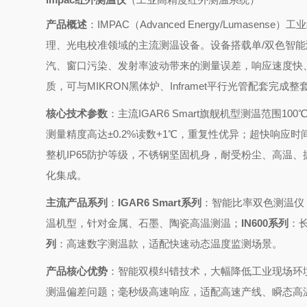
产品概述
：IMPAC（Advanced Energy/Lum
理、光电校准领域的主流测温设备。设备搭载单/双色智
汽、窗口污染、发射率波动带来的测量误差，响应速度快
质，可与MIKRON黑体炉、Inframet平行光管配套完成
核心技术参数
：主流IGAR6 Smart旗舰机型测温范围10
测量精度高达±0.2%读数+1℃，重复性优异；超快响应
整机IP65防护等级，不锈钢坚固机身，耐受粉尘、高温、
化集成。
主流产品系列
：
IGAR6 Smart系列
：智能比率双色测温仪
温机型，针对金属、石墨、陶瓷高温测温；
IN600系列
：
列
：高速数字测温款，适配快速动态温度监测场景。
产品核心优势
：智能双模纠错技术，大幅降低工业现场环
测温偏差问题；毫秒级高速响应，适配高速产线、瞬态高