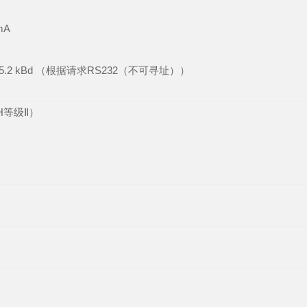
mA
5.2 kBd
（根据请求
RS232
（不可寻址））
H
等级Ⅱ）