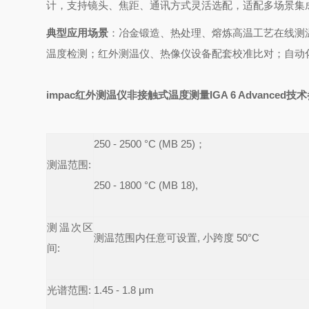
计，支持镜头、焦距、通讯方式灵活选配，适配多场景集
典型应用场景
：冶金锻造、热处理、熔炼高温工艺在线测
温度检测；红外测温仪、热像仪设备配套校准比对；自动
impac红外测温仪
非接触式温度测量
IGA 6 Advanced技
250 - 2500 °C (MB 25)
；
测
温范围:
250 - 1800 °C (MB 18),
测温次区
测温范围内任意可设置
,
小跨度
50°C
间
:
光谱范围
:
1.45 - 1.8 μm