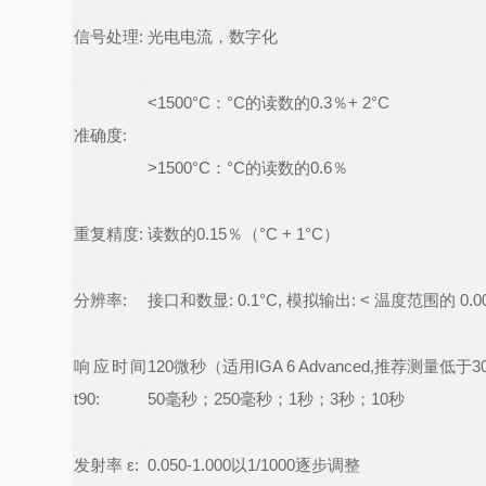
信号处理
:
光电电流，数字化
<1500
°
C
：°
C
的读数的
0.3
％
+ 2
°
C
准确度:
>1500
°
C
：°
C
的读数的
0.6
％
重复精度
:
读数的
0.15
％（°
C + 1
°
C
）
分辨率
:
接口和数显
: 0.1°C,
模拟输出
: <
温度范围的
0.0
响应时间
120
微秒（适用
IGA 6 Advanced,
推荐测量低于
3
t90:
50
毫秒；
250
毫秒；
1
秒；
3
秒；
10
秒
发射率
ε:
0.050-1.000
以
1/1000
逐步调整