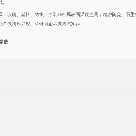
成。
温；玻璃、塑料、纺织、涂装非金属表面温度监测；精密陶瓷、石墨
化产线闭环温控、科研瞬态温度测试实验。
术参数