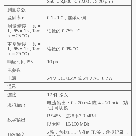
350 ... 3,500 °C (2.00 ... 2.20 µm)
测量参数
发射率 ε
0.1 - 1.0，连续可调
测量精度
(ε =
1, t95 = 1 s, Tam
读数的 0.75% °C
b. = 25 °C)
重复精度
(ε =
1, t95 = 1 s, Tam
读数的 0.3% °C
b. = 25 °C)
响应时间 t95
10 µs
电参数
电源
24 V DC, 0.2 A 或 24 V AC, 0.2 A
通讯
连接
12-针 接头
电流输出：0 - 20 mA 或 4 - 20 mA (线
模拟输出
性) 可切换
RS485，波特率3.0 MBd
数字输出
以太网，10/100 MBit
2路，包括LED瞄准的开/关，数据记录与
触发输入