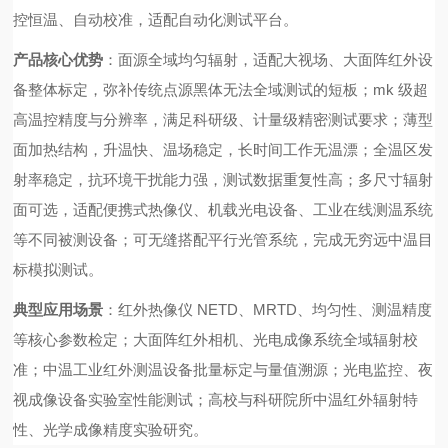
控恒温、自动校准，适配自动化测试平台。
产品核心优势
：面源全域均匀辐射，适配大视场、大面阵红外设
备整体标定，弥补传统点源黑体无法全域测试的短板；mk 级超
高温控精度与分辨率，满足科研级、计量级精密测试要求；薄型
面加热结构，升温快、温场稳定，长时间工作无温漂；全温区发
射率稳定，抗环境干扰能力强，测试数据重复性高；多尺寸辐射
面可选，适配便携式热像仪、机载光电设备、工业在线测温系统
等不同被测设备；可无缝搭配平行光管系统，完成无穷远中温目
标模拟测试。
典型应用场景
：红外热像仪 NETD、MRTD、均匀性、测温精度
等核心参数检定；大面阵红外相机、光电成像系统全域辐射校
准；中温工业红外测温设备批量标定与量值溯源；光电监控、夜
视成像设备实验室性能测试；高校与科研院所中温红外辐射特
性、光学成像精度实验研究。