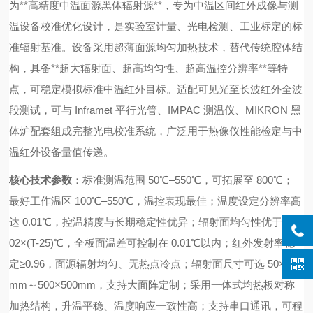
为**高精度中温面源黑体辐射源**，专为中温区间红外成像与测
温设备校准优化设计，是实验室计量、光电检测、工业标定的标
准辐射基准。设备采用超薄面源均匀加热技术，替代传统腔体结
构，具备**超大辐射面、超高均匀性、超高温控分辨率**等特
点，可稳定模拟标准中温红外目标。适配可见光至长波红外全波
段测试，可与 Inframet 平行光管、IMPAC 测温仪、MIKRON 黑
体炉配套组成完整光电校准系统，广泛用于热像仪性能检定与中
温红外设备量值传递。
核心技术参数
：标准测温范围 50℃–550℃，可拓展至 800℃；
最好工作温区 100℃–550℃，温控表现最佳；温度设定分辨率高
达 0.01℃，控温精度与长期稳定性优异；辐射面均匀性优于 0.0
02×(T-25)℃，全板面温差可控制在 0.01℃以内；红外发射率稳
定≥0.96，面源辐射均匀、无热点冷点；辐射面尺寸可选 50×50
mm～500×500mm，支持大面阵定制；采用一体式均热板对称
加热结构，升温平稳、温度响应一致性高；支持串口通讯，可程