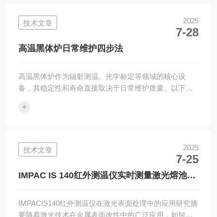
温黑体辐射源的。核心技术与优秀性能M390黑体炉基于
*的热辐射原理设计，采用封闭式石墨管靶腔体作为辐射
2025
技术文章
7-28
源，提供高达1.0的发射率（有效波段为0.65至
1.8μm），确保在高温下仍能输出稳定、可预测的红外
高温黑体炉日常维护四步法
辐射能量...
高温黑体炉作为辐射测温、光学标定等领域的核心设
备，其稳定性和寿命直接取决于日常维护质量。以下从
炉膛清洁、加热元件检查、冷却系统保养、安全联锁测
+
试四个维度，提供标准化维护流程与实操技巧。第一
步：炉膛清洁——防止热效率衰减与污染目的：清除炉
膛内壁积灰、氧化物及杂质，避免热辐射吸收率下降或
样品交叉污染。操作步骤：降温与断电：待炉温降至
2025
技术文章
7-25
≤80℃后，关闭电源并悬挂“维护中”警示牌。若炉膛内残
留高温样品，需使用长柄耐高温镊子(如陶瓷材质)取出，
IMPAC IS 140红外测温仪实时测量激光熔池温
避免直接触碰。清洁工具选择：软毛刷：清理炉膛...
度
IMPACIS140红外测温仪在激光表面处理中的应用研究摘
要随着激光技术在金属表面改性中的广泛应用，如何实