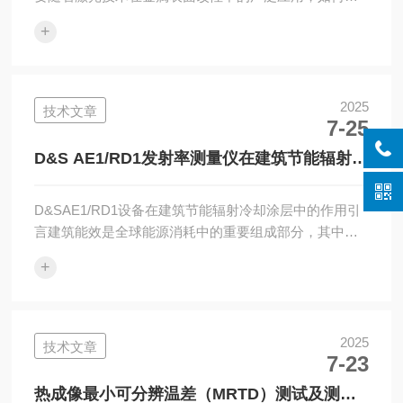
现高温过程的精准温度控制成为影响材料性能和加工质
+
量的关键因素。IMPACIS140红外测温仪作为一种高精
度、非接触式温度测量设备，在激光熔融与激光气体氮
化等表面处理过程中，展现出的测温性能。本文结合钛
合金Ti6Al4V的高功率二极管激光（HPDDL）处理实验，
2025
技术文章
7-25
探讨了IS140测温仪在实时温度监测、发射率校准与激光
吸收率估算等方面的重要作用，为高温金属材料激光加
D&S AE1/RD1发射率测量仪在建筑节能辐射冷
工的过程优化...
却涂层中的作用
D&SAE1/RD1设备在建筑节能辐射冷却涂层中的作用引
言建筑能效是全球能源消耗中的重要组成部分，其中制
冷负荷占据了相当大的比例。辐射冷却涂层通过反射阳
+
光并以长波辐射的形式释放热量，成为一种无耗能、安
静且环保的技术，有助于降低建筑的温度。为了确保这
些涂层在长期应用中的有效性，评估其耐候性和辐射性
能至关重要。D&SAE1/RD1半球辐射发射率计在测量这
2025
技术文章
7-23
些涂层的长波辐射性能方面发挥了关键作用，为研究提
供了必要的数据，帮助评估涂层在建筑节能中的长期应
热成像最小可分辨温差（MRTD）测试及测试