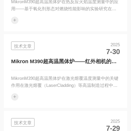
MikronM390超高温黑体炉在热反应火焰温度测量中的应
用——基于氧化剂形态对燃烧性能影响的实验研究在高
温热反应体系中，火焰温度是评估燃烧效率与反应性能
+
的关键参数。为了获得高精度的温度数据，研究人员在
实验中引入了MikronM390超高温黑体炉，作为颜色辐射
测温技术中的温度标定标准源。该设备的应用成为论文
《连接热反应中的聚集与燃烧速率：氧化剂形态的作
2025
技术文章
7-30
用》（CombustionａndFlame,2021）中成功获取火焰温
度数据的核心技术手段。简要来说，通过提取三通道强
Mikron M390超高温黑体炉——红外相机的温
度（红、...
度校准基准
MikronM390超高温黑体炉在激光熔覆温度测量中的关键
作用在激光熔覆（LaserCladding）等高温制造过程中，
准确掌握熔池及热影响区的温度分布，是实现稳定工艺
+
控制与高质量涂层制备的关键。而红外相机因具备非接
触、高分辨率等优势，已被广泛用于熔覆过程的热成
像。然而，由于红外相机输出的是原始的辐射信号（单
位为a.u.），并不能直接转换为真实温度。因此，黑体炉
2025
技术文章
7-29
校准成为实现温度还原的重要一环。在这项研究中，科