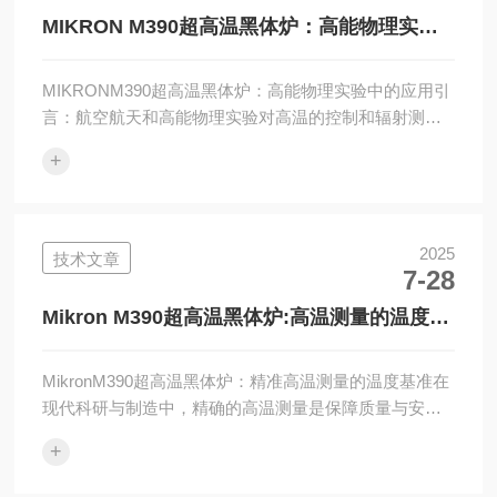
研人员引入了MikronM390超高温黑体炉，其在实验中起
MIKRON M390超高温黑体炉：高能物理实验
到了至关重...
中的应用
MIKRONM390超高温黑体炉：高能物理实验中的应用引
言：航空航天和高能物理实验对高温的控制和辐射测量
有着极为苛刻的要求。在这些领域中，MikronM390提供
+
的超高温黑体炉为实验和测试提供了必要的辐射源。
M390超高温黑体炉的技术优势：MikronM390提供的温
度范围可达3000°C，精度达到±0.25%±1°C。其高发射率
（1.0@0.65–1.8μm）保证了辐射源的稳定性，满足高能
2025
技术文章
7-28
物理和航空航天领域对精度的严格要求。应用案例：在
航空航天领...
​Mikron M390超高温黑体炉:高温测量的温度基
准
MikronM390超高温黑体炉：精准高温测量的温度基准在
现代科研与制造中，精确的高温测量是保障质量与安全
的关键环节。为满足从材料研究到航天航空等领域对超
+
高温测量的严苛需求，Mikron公司推出了的M390超高温
黑体炉，其测温范围涵盖300°C至3000°C，被誉为超高