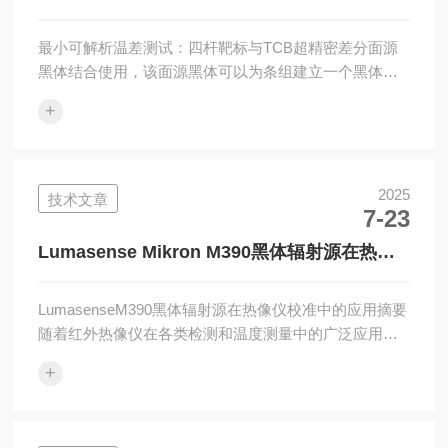
用潜力。D&SAE1/RD1设备...
系统
最小可解析温差测试：四杆靶标与TCB超精密差分面源
黑体结合使用，该面源黑体可以为条组建立一个黑体等
温温度，为一组共轭条建立另一个黑体等温温度，这些
+
黑体由条之间的区域形成（图1）。目标被成像到热成像
系统的单色视频监视器上，观察者在其中查看图像。条
形及其共轭物之间的温差最初为零，仅逐渐增加，直到
观察者能够区分四个条形。这个临界温差就是MRTD。
2025
技术文章
7-23
必须在决定MRTD的临界温差处远程测量每个目标的温
度空间分布。每个杆的平均温度与任何其他杆的平均温
Lumasense Mikron M390黑体辐射源在热像
度差异不得超过测量的MRTD。每个目标的...
仪校准中的关键作用
LumasenseM390黑体辐射源在热像仪校准中的应用摘要
随着红外热像仪在各类检测和温度测量中的广泛应用，
其准确性和稳定性变得尤为重要。LumasenseM390黑体
+
作为一种标准的辐射源，具有稳定的辐射能力，广泛用
于红外热像仪的标定。本文将围绕LumasenseM390黑体
的主要功能及其在热像仪温度测量中的应用展开，结合