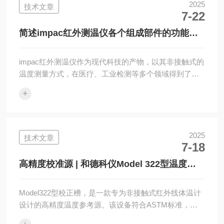
相关实验分析其在提高测温精度方面的作用。关键词：
2025
技术文章
7-22
LumasenseM390黑体、红外热像仪、热辐射、温度校准
1.引言红外热像仪是通过探测物体表面发出的红外辐...
简述impac红外测温仪各个组成部件的功能特
点
impac红外测温仪作为现代科技的产物，以其非接触式的
温度测量方式，在医疗、工业检测等多个领域得到了广
泛应用。为了更好地理解和使用impac红外测温仪，深入
+
了解其各个组成部件的功能特点显得尤为重要。接下
来，我们将一同揭其内部结构的神秘面纱。1、红外传感
器红外传感器负责捕捉被测物体发出的红外辐射能量，
并将其转换为电信号。不同类型的红外传感器（如热电
2025
技术文章
7-18
堆、热释电等）具有不同的敏感度和响应速度。这些传
感器能够精确地感应到微小的温度变化，确保了测温的
高精度校准源 | 和德科仪Model 322型温度校
准确性。高灵敏度的传感器可以在不直接...
正槽
Model322型校正槽，是一款专为非接触式红外线体温计
设计的高精度温度参考源。该设备符合ASTM标准，提
供稳定且可追溯的温度源，广泛应用于医疗设备制造