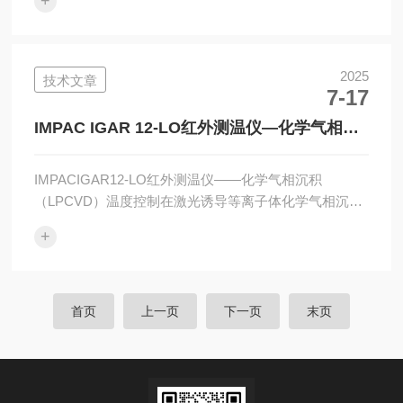
+
商、校准实验室及品质管制部门。产品概述Model322型
校正槽模拟人类耳道的高红外线放射率，采用黑体结构
设计，确保与人体耳道的红外线辐射特性相符。其温度
稳定性达到±0.005°C，并具备PID微电脑控制系统，实现
2025
技术文章
7-17
精确的恒温输出。此外，槽内配备强制循环泵，确保温
度分布均匀，避免因环境变化导致的测量误差。主要特
IMPAC IGAR 12-LO红外测温仪—化学气相沉
点高精...
积（LPCVD）精准温度控制
IMPACIGAR12-LO红外测温仪——化学气相沉积
（LPCVD）温度控制在激光诱导等离子体化学气相沉积
（LPCVD）过程中，温度控制对于金刚石涂层的沉积质
+
量至关重要。精确的表面温度控制不仅影响涂层的生长
速率，还决定了涂层的晶体结构和质量。尤其是在金刚
石CVD沉积中，基底表面温度需维持在900°C至1200°C
的范围内，任何微小的温度波动都可能导致沉积过程的
首页
上一页
下一页
末页
失败或涂层的质量不稳定。为了确保这一精度，IMPAC-
PyrometerIGAR12-LO被作为反馈控制系统的核心组件...